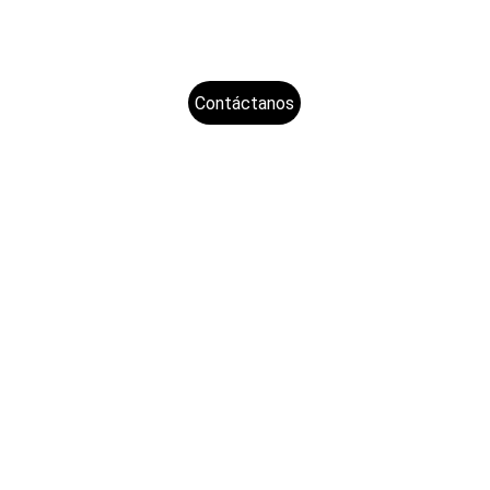
Contáctanos
Servicios
Asesoramiento en optimización tecnológica
Servicio técnico especializado
Capacitación 
Consumibles, herramientas y repuestos