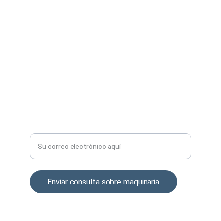
VENTAS Y SERVICIOS
info@sti-soluciones.com
+51 980 392 652
+51 977 178 913
SOPORTE
Ingrese su correo electrónico aquí
Enviar consulta sobre maquinaria